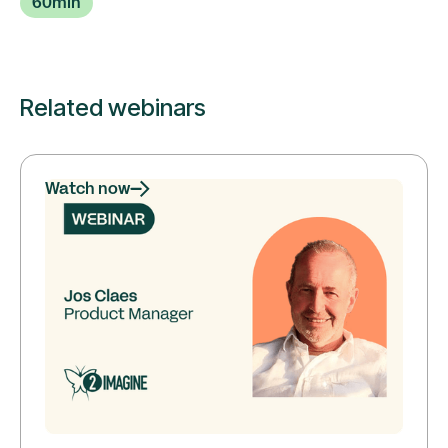
60
min
Related webinars
Watch now