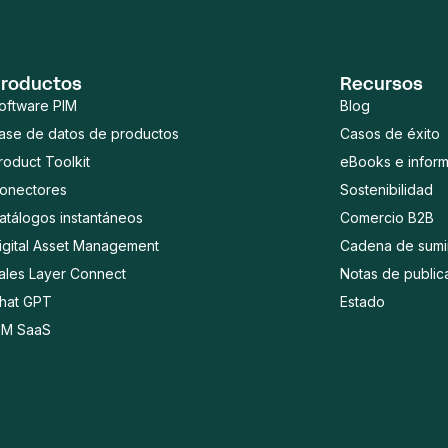
roductos
Recursos
oftware PIM
Blog
ase de datos de productos
Casos de éxito
roduct Toolkit
eBooks e infor
onectores
Sostenibilidad
atálogos instantáneos
Comercio B2B
igital Asset Management
Cadena de sumin
ales Layer Connect
Notas de public
hat GPT
Estado
IM SaaS