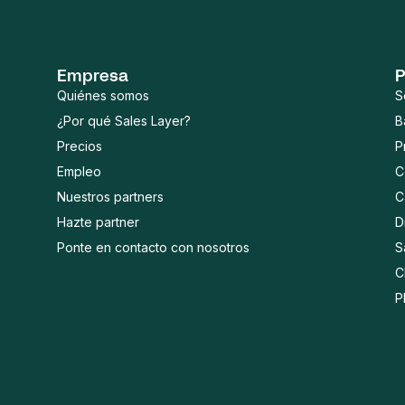
Empresa
P
Quiénes somos
S
¿Por qué Sales Layer?
B
Precios
P
Empleo
C
Nuestros partners
C
Hazte partner
D
Ponte en contacto con nosotros
S
C
P