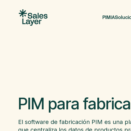
PIM
IA
Soluci
PIM para fabric
El software de fabricación PIM es una p
que centraliza los datos de productos p