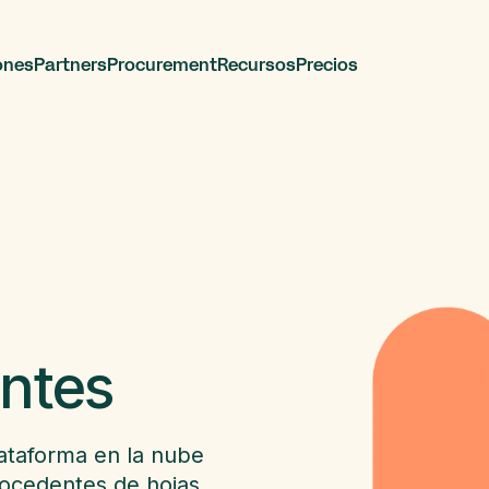
ones
Partners
Procurement
Recursos
Precios
antes
lataforma en la nube
rocedentes de hojas