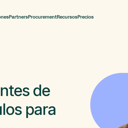
ones
Partners
Procurement
Recursos
Precios
antes de
ulos para