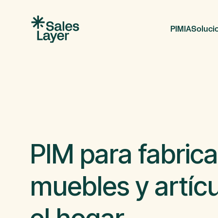
PIM
IA
Soluci
PIM para fabric
muebles y artíc