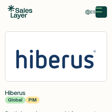
ES
Hiberus
Global
PIM